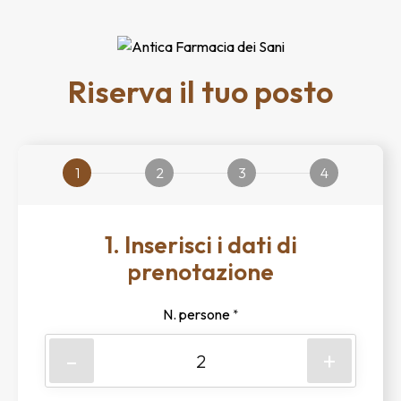
Riserva il tuo posto
1
2
3
4
1. Inserisci i dati di
prenotazione
N. persone
*
-
+