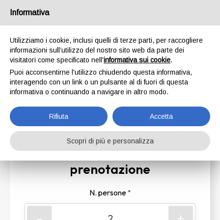
Informativa
Utilizziamo i cookie, inclusi quelli di terze parti, per raccogliere
Riserva il tuo posto
informazioni sull’utilizzo del nostro sito web da parte dei
visitatori come specificato nell'
informativa sui cookie
.
Ex Kinderland
Puoi acconsentirne l'utilizzo chiudendo questa informativa,
interagendo con un link o un pulsante al di fuori di questa
informativa o continuando a navigare in altro modo.
1
2
3
4
Rifiuta
Accetta
Scopri di più e personalizza
1. Inserisci i dati di
prenotazione
N. persone
*
-
+