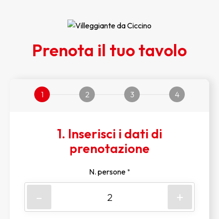
Prenota il tuo tavolo
1
2
3
4
1. Inserisci i dati di
prenotazione
N. persone
*
-
+