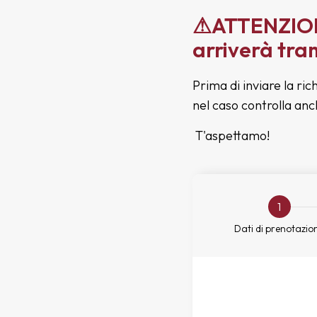
⚠ATTENZIONE
arriverà tra
Prima di inviare la ric
nel caso controlla an
T'aspettamo!
1
Dati di prenotazio