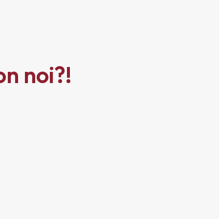
on noi?!
!