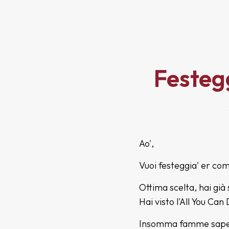
Festegg
Ao',
Vuoi festeggia' er co
Ottima scelta, hai già
Hai visto l'All You Can
Insomma famme sape',