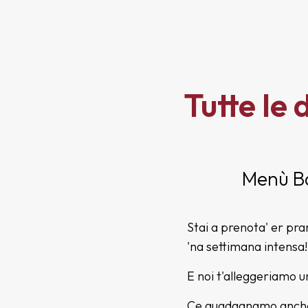
Tutte le
Menù Ba
Stai a prenota' er pr
'na settimana intensa!
E noi t'alleggeriamo u
Ce guadagnamo anche no