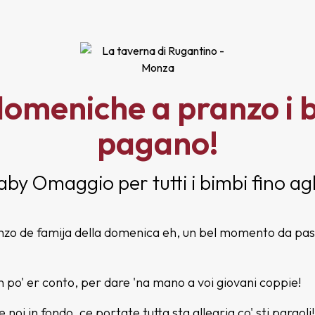
 domeniche a pranzo i 
pagano!
by Omaggio per tutti i bimbi fino agli
anzo de famija della domenica eh, un bel momento da pas
n po' er conto, per dare 'na mano a voi giovani coppie!
i in fondo, ce portate tutta sta allegria co' sti pargoli!