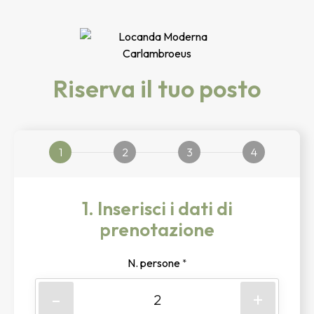
Riserva il tuo posto
1
2
3
4
1. Inserisci i dati di
prenotazione
N. persone
*
-
+