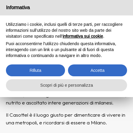
Informativa
Utilizziamo i cookie, inclusi quelli di terze parti, per raccogliere
Riserva il tuo posto!
informazioni sull’utilizzo del nostro sito web da parte dei
visitatori come specificato nell'
informativa sui cookie
.
Puoi acconsentirne l'utilizzo chiudendo questa informativa,
interagendo con un link o un pulsante al di fuori di questa
C’è una Milano che non si misura in grattacieli, ma in
informativa o continuando a navigare in altro modo.
storie.
Rifiuta
Accetta
Storie come quella della
Trattoria Casottel
, che da
circa quarant’anni è un punto di riferimento per la
Scopri di più e personalizza
città: una cascina ottocentesca nel quartiere a Porto
di Mare, dove tre generazioni di donne hanno accolto,
nutrito e ascoltato intere generazioni di milanesi.
Il Casottel è il luogo giusto per dimenticare di vivere in
una metropoli, e ricordarsi di essere a Milano.