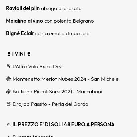
Ravioli del plin
al sugo di brasato
Maialino al vino
con polenta Belgrano
Bignè Eclair
con cremoso di nocciole
🍷 I VINI 🍷
🥂 L'Altro Volo Extra Dry
🍇 Montenetto Merlot Nubes 2024 - San Michele
🍇 Botticino Piccoli Sorsi 2021 - Maccaboni
🍑 Drajibo Passito - Perla del Garda
👛
IL PREZZO E' DI SOLI 48 EURO A PERSONA
🔹 Durante la serata: