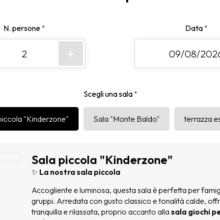
N. persone
Data
*
*
+
Scegli una sala
*
piccola "Kinderzone"
Sala "Monte Baldo"
terrazza e
Sala piccola "Kinderzone"
✨
La nostra sala piccola
Accogliente e luminosa, questa sala è perfetta per famigl
gruppi. Arredata con gusto classico e tonalità calde, of
tranquilla e rilassata, proprio accanto alla
sala giochi p