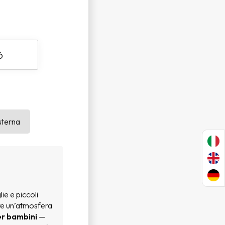
sterna
ie e piccoli
fre un’atmosfera
er bambini
—