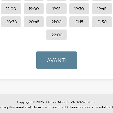
14:00
19:00
19:15
19:30
19:45
20:30
20:45
21:00
21:15
21:30
22:00
Copyright © 2026 | Osteria Madì | P.IVA 02467820516
Policy
(Personalizza)
|
Termini e condizioni
|
Dichiarazione di accessibilità
| 