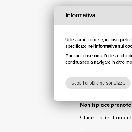
Informativa
Utilizziamo i cookie, inclusi quelli 
specificato nell'
informativa sui co
Puoi acconsentirne l'utilizzo chiud
continuando a navigare in altro m
Per assicurarti il tuo 
Scopri di più e personalizza
Confermeremo la tua 
incredibilmente como
Non ti piace prenot
Chiamaci direttament