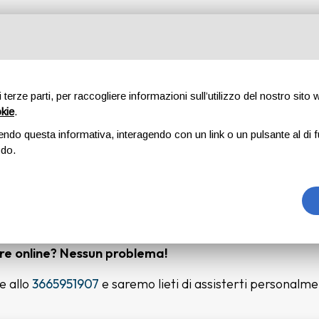
OSTERIA MADÌ
di terze parti, per raccogliere informazioni sull’utilizzo del nostro sito
okie
.
RISERVA ORA IL TUO TAVOLO
endo questa informativa, interagendo con un link o un pulsante al di f
odo.
posto, utilizza la nostra piattaforma di prenotazione online
prenotazione entro 30 minuti massimo. (
E, sì, prenotare
do!
)
are online? Nessun problema!
e allo
3665951907
e saremo lieti di assisterti personalm