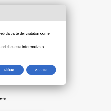
 web da parte dei visitatori come
uori di questa informativa o
, attiva 24/7.
 online è
Rifiuta
Accetta
ente.