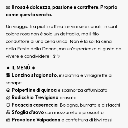
🎀
Il rosa è dolcezza, passione e carattere. Proprio
come questa serata.
Un viaggio tra piatti raffinati e vini selezionati, in cui il
colore rosa non è solo un dettaglio, ma il filo
conduttore di una cena unica. Non è la solita cena
della Festa della Donna, ma un’esperienza di gusto da
vivere e condividere! 🍷✨
🔸 IL MENÙ 🔸
🥓
Lonzino stagionato
, insalatina e vinaigrette di
senape
🍘
Polpettine di quinoa
e scamorza affumicata
🌿
Radicchio Trevigiano
brasato
🍞
Focaccia casereccia
, Bologna, burrata e pistacchi
🍝
Sfoglia d’uovo
con mozzarella e prosciutto
🧀
Provolone Valpadana
e confettura di kiwi rossi