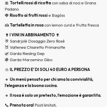
🎀
Tortelli rossi di ricotta
con salsa di noci e Grana
Padano
🍓
Risotto ai frutti rossi
e Bagòss
🍰
Tartelletta in rosa
con lemon curd e frutta fresca
🍷 I VINI IN ABBINAMENTO 🍷
🥂 Sandrjolè Dosaggio Zero Rosé
🍑 Valtenesi Chiaretto Primanotte
🌿 Garda Riesling Gep
🍇 Garda Marzemino Gibo
👛
IL PREZZO E' DI SOLI 40 EURO A PERSONA
🔹
Un menù pensato per chi ama la convivialità,
l’eleganza e la buona cucina.
🔹
Il rosa è solo un pretesto, l’emozione è garantita.
📞
Prenota ora!
Posti limitati.