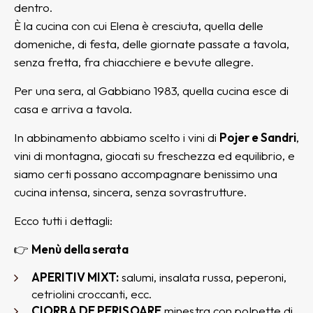
dentro.
È la cucina con cui Elena è cresciuta, quella delle
domeniche, di festa, delle giornate passate a tavola,
senza fretta, fra chiacchiere e bevute allegre.
Per una sera, al Gabbiano 1983, quella cucina esce di
casa e arriva a tavola.
In abbinamento abbiamo scelto i vini di
Pojer e Sandri
,
vini di montagna, giocati su freschezza ed equilibrio, e
siamo certi possano accompagnare benissimo una
cucina intensa, sincera, senza sovrastrutture.
Ecco tutti i dettagli:
👉
Menù della serata
APERITIV MIXT:
salumi, insalata russa, peperoni,
cetriolini croccanti, ecc.
CIORBA DE PERISOARE
minestra con polpette di