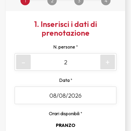
1
2
3
4
1. Inserisci i dati di
prenotazione
N. persone
*
-
+
Data
*
Orari disponibili
*
PRANZO